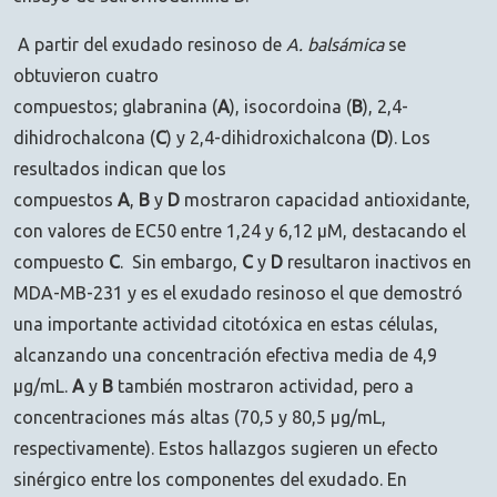
A partir del exudado resinoso de
A. balsámica
se
obtuvieron cuatro
compuestos; glabranina (
A
), isocordoina (
B
), 2,4-
dihidrochalcona (
C
) y 2,4-dihidroxichalcona (
D
). Los
resultados indican que los
compuestos
A
,
B
y
D
mostraron capacidad antioxidante,
con valores de EC50 entre 1,24 y 6,12 µM, destacando el
compuesto
C
. Sin embargo,
C
y
D
resultaron inactivos en
MDA-MB-231 y es el exudado resinoso el que demostró
una importante actividad citotóxica en estas células,
alcanzando una concentración efectiva media de 4,9
µg/mL.
A
y
B
también mostraron actividad, pero a
concentraciones más altas (70,5 y 80,5 µg/mL,
respectivamente). Estos hallazgos sugieren un efecto
sinérgico entre los componentes del exudado. En