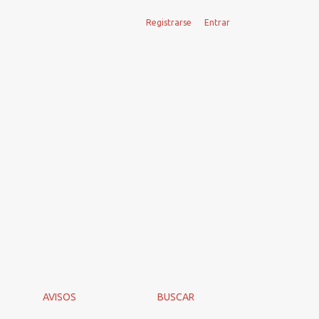
Registrarse
Entrar
ipe Delgado (Santiago, Museo Histórico Nacional, 2022, 148 pp.
AVISOS
BUSCAR