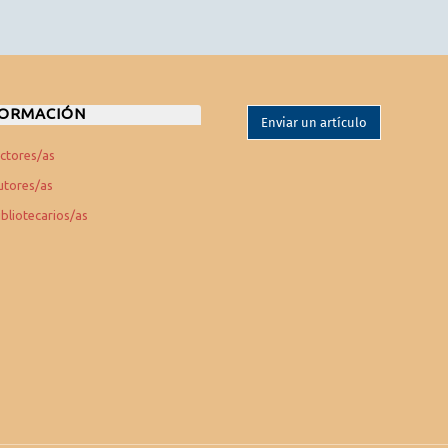
FORMACIÓN
Enviar un artículo
ectores/as
utores/as
ibliotecarios/as