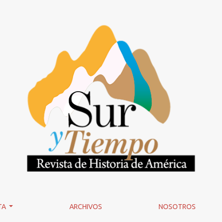
ón del coloniaje (1873)</i>, de Luis Alegría, Hugo Rueda y Fel
TA
ARCHIVOS
NOSOTROS