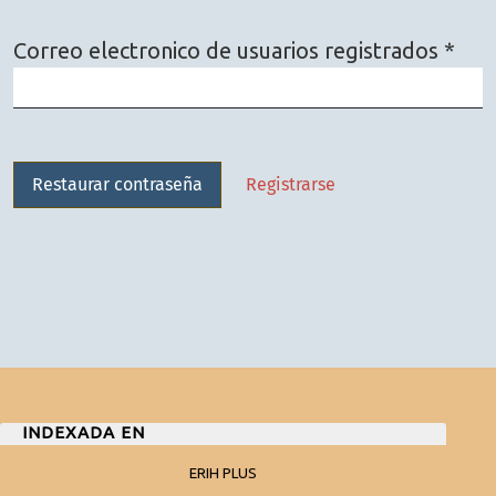
Obli
Correo electronico de usuarios registrados
*
Restaurar contraseña
Registrarse
INDEXADA EN
ERIH PLUS